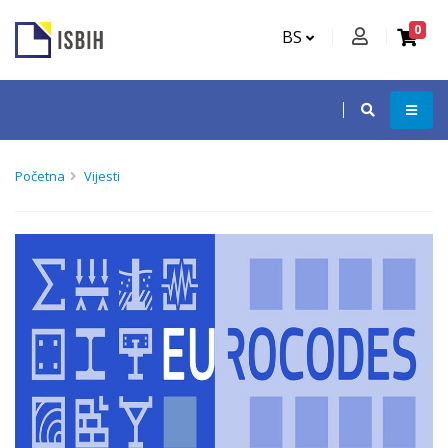
0
BS
Početna
Vijesti