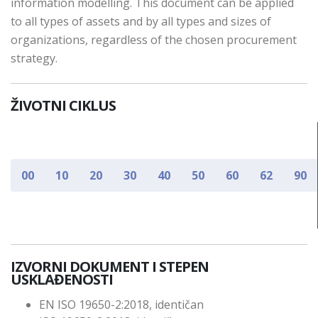
information modelling. This document can be applied
to all types of assets and by all types and sizes of
organizations, regardless of the chosen procurement
strategy.
ŽIVOTNI CIKLUS
00
10
20
30
40
50
60
62
90
IZVORNI DOKUMENT I STEPEN
USKLAĐENOSTI
EN ISO 19650-2:2018, identičan