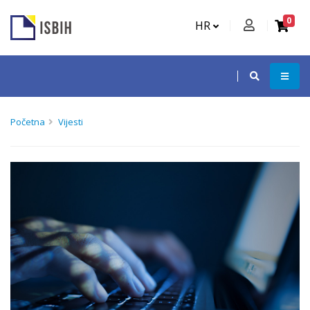
0
HR
Početna
Vijesti