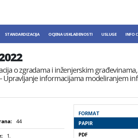
STANDARDIZACIJA
OCJENA USKLAĐENOSTI
USLUGE
INFO 
:2022
ormacija o zgradama i inženjerskim građevinama
– Upravljanje informacijama modeliranjem inf
FORMAT
rana:
44
PAPIR
PDF
:
1.