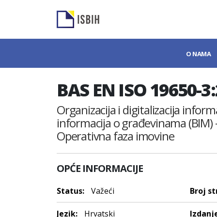
O NAMA
BAS EN ISO 19650-3
Organizacija i digitalizacija inf
informacija o građevinama (BIM) 
Operativna faza imovine
OPĆE INFORMACIJE
Status:
Važeći
Broj st
Jezik:
Hrvatski
Izdanje