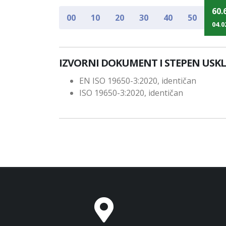
60.
00
10
20
30
40
50
04.0
IZVORNI DOKUMENT I STEPEN USK
EN ISO 19650-3:2020, identičan
ISO 19650-3:2020, identičan