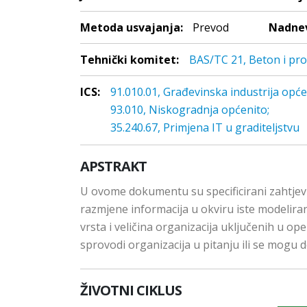
Metoda usvajanja:
Prevod
Nadnev
Tehnički komitet:
BAS/TC 21, Beton i pro
ICS:
91.010.01, Građevinska industrija opće
93.010, Niskogradnja općenito;
35.240.67, Primjena IT u graditeljstvu
APSTRAKT
U ovome dokumentu su specificirani zahtjevi
razmjene informacija u okviru iste modelira
vrsta i veličina organizacija uključenih u 
sprovodi organizacija u pitanju ili se mogu d
ŽIVOTNI CIKLUS