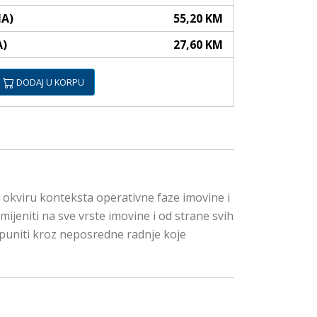
NA)
55,20 KM
A)
27,60 KM
DODAJ U KORPU
 okviru konteksta operativne faze imovine i
jeniti na sve vrste imovine i od strane svih
spuniti kroz neposredne radnje koje