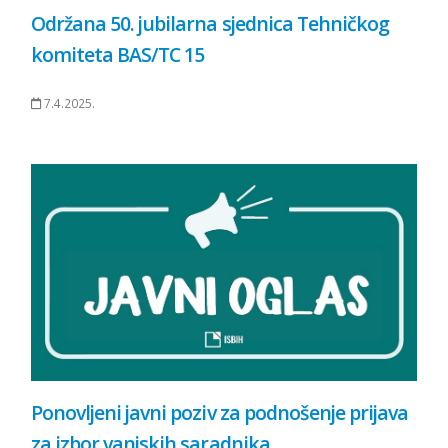
Održana 50. jubilarna sjednica Tehničkog
komiteta BAS/TC 15
7.4.2025.
Ponovljeni javni poziv za podnošenje prijava
za izbor vanjskih saradnika