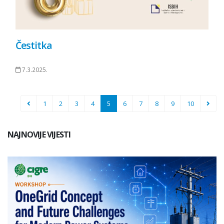
Čestitka
7.3.2025.
1
2
3
4
5
6
7
8
9
10
NAJNOVIJE VIJESTI