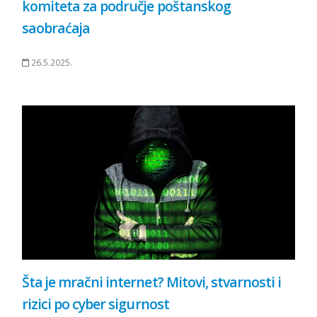
komiteta za područje poštanskog
saobraćaja
26.5.2025.
Šta je mračni internet? Mitovi, stvarnosti i
rizici po cyber sigurnost