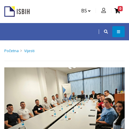
0
BS
Početna
Vijesti