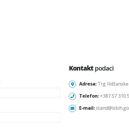
Kontakt
podaci
*
Adresa:
Trg Ilidžanske
Telefon:
+387 57 310 
E-mail:
stand@isbih.go