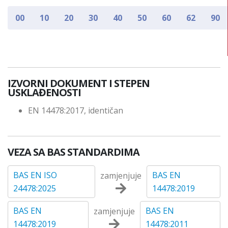
00
10
20
30
40
50
60
62
90
IZVORNI DOKUMENT I STEPEN
USKLAĐENOSTI
EN 14478:2017, identičan
VEZA SA BAS STANDARDIMA
BAS EN ISO
BAS EN
zamjenjuje
24478:2025
14478:2019
BAS EN
BAS EN
zamjenjuje
14478:2019
14478:2011