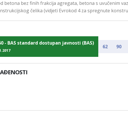
 od betona bez finih frakcija agregata, betona s uvučenim v
strukcijskog čelika (vidjeti Evrokod 4 za spregnute konstrukc
60 - BAS standard dostupan javnosti (BAS)
62
90
1.2017
LAĐENOSTI