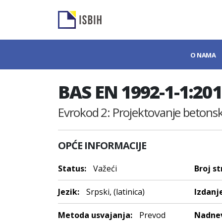
O NAMA
BAS EN 1992-1-1:20
Evrokod 2: Projektovanje betonskih
OPĆE INFORMACIJE
Status:
Važeći
Broj st
Jezik:
Srpski, (latinica)
Izdanje
Metoda usvajanja:
Prevod
Nadnev