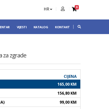
0
HR
CENTAR
VIJESTI
KATALOG
KONTAKT
la za zgrade
CIJENA
165,00 KM
156,80 KM
NA)
99,00 KM