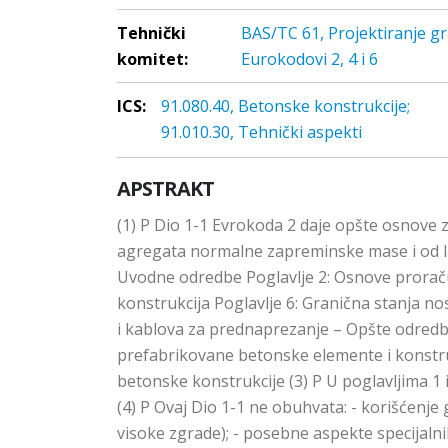
Tehnički
BAS/TC 61, Projektiranje gr
komitet:
Eurokodovi 2, 4 i 6
ICS:
91.080.40, Betonske konstrukcije;
91.010.30, Tehnički aspekti
APSTRAKT
(1) P Dio 1-1 Evrokoda 2 daje opšte osnove
agregata normalne zapreminske mase i od lako
Uvodne odredbe Poglavlje 2: Osnove proračuna
konstrukcija Poglavlje 6: Granična stanja nos
i kablova za prednaprezanje – Opšte odredbe 
prefabrikovane betonske elemente i konstru
betonske konstrukcije (3) P U poglavljima 1
(4) P Ovaj Dio 1-1 ne obuhvata: - korišćenje
visoke zgrade); - posebne aspekte specijalni