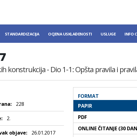
STANDARDIZACIJA
OCJENA USKLAĐENOSTI
USLUGE
INFO 
17
 konstrukcija - Dio 1-1: Opšta pravila i pravi
FORMAT
rana:
228
PAPIR
PDF
:
2.
ONLINE ČITANJE (30 DA
ak objave:
26.01.2017