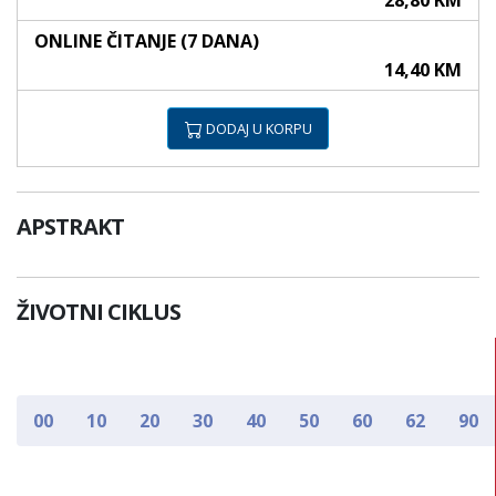
28,80 KM
ONLINE ČITANJE (7 DANA)
14,40 KM
DODAJ U KORPU
APSTRAKT
ŽIVOTNI CIKLUS
00
10
20
30
40
50
60
62
90