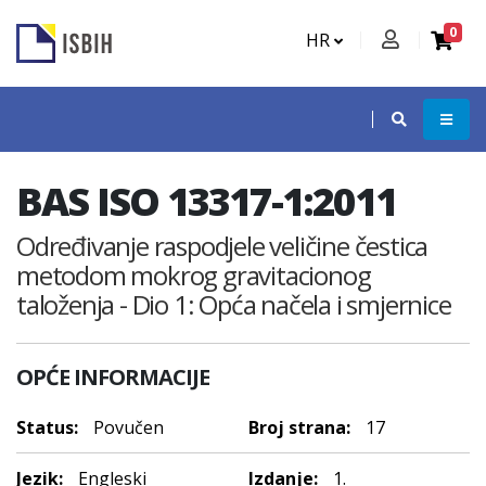
0
HR
BAS ISO 13317-1:2011
Određivanje raspodjele veličine čestica
metodom mokrog gravitacionog
taloženja - Dio 1: Opća načela i smjernice
OPĆE INFORMACIJE
Status:
Povučen
Broj strana:
17
Jezik:
Engleski
Izdanje:
1.