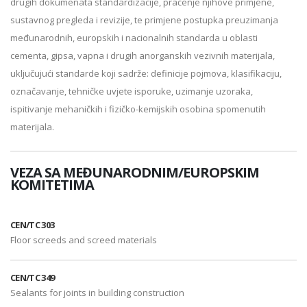
drugih dokumenata standardizacije, praćenje njihove primjene,
sustavnog pregleda i revizije, te primjene postupka preuzimanja
međunarodnih, europskih i nacionalnih standarda u oblasti
cementa, gipsa, vapna i drugih anorganskih vezivnih materijala,
uključujući standarde koji sadrže: definicije pojmova, klasifikaciju,
označavanje, tehničke uvjete isporuke, uzimanje uzoraka,
ispitivanje mehaničkih i fizičko-kemijskih osobina spomenutih
materijala.
VEZA SA MEĐUNARODNIM/EUROPSKIM
KOMITETIMA
CEN/TC 303
Floor screeds and screed materials
CEN/TC 349
Sealants for joints in building construction