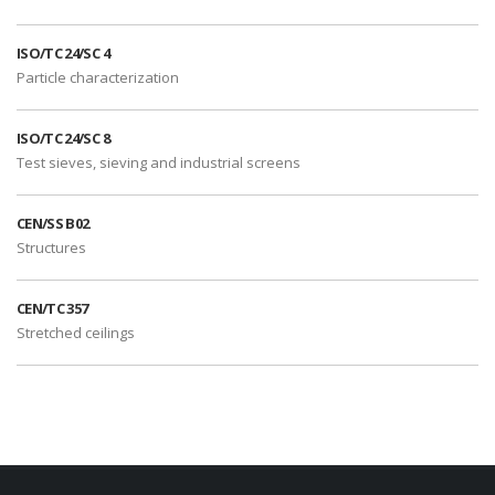
ISO/TC 24/SC 4
Particle characterization
ISO/TC 24/SC 8
Test sieves, sieving and industrial screens
CEN/SS B02
Structures
CEN/TC 357
Stretched ceilings