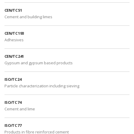
CEN/TC 51
Cement and building limes
CEN/TC 193
Adhesives
CEN/TC 241
Gypsum and gypsum based products
ISO/TC 24
Particle characterization including sieving
ISO/TC 74
Cement and lime
ISO/TC 77
Products in fibre reinforced cement