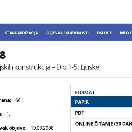
STANDARDIZACIJA
OCJENA USKLAĐENOSTI
USLUGE
INFO 
08
skih konstrukcija – Dio 1-5: Ljuske
FORMAT
rana:
66
PAPIR
PDF
:
1.
ONLINE ČITANJE (30 DA
ak objave:
19.09.2008