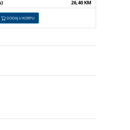
A)
26,40 KM
DODAJ U KORPU