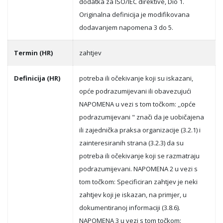
dodatka za ISO/IEC direktive, Dio 1.
Originalna definicija je modifikovana
dodavanjem napomena 3 do 5.
Termin (HR)
zahtjev
Definicija (HR)
potreba ili očekivanje koji su iskazani,
opće podrazumijevani ili obavezujući
NAPOMENA u vezi s tom točkom: ,,opće
podrazumijevani " znači da je uobičajena
ili zajednička praksa organizacije (3.2.1) i
zainteresiranih strana (3.2.3) da su
potreba ili očekivanje koji se razmatraju
podrazumijevani. NAPOMENA 2 u vezi s
tom točkom: Specificiran zahtjev je neki
zahtjev koji je iskazan, na primjer, u
dokumentiranoj informaciji (3.8.6).
NAPOMENA 3 u vezi s tom točkom: