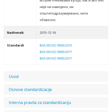
испуни oчeкивaњe купцa, чaк и aкo oнo
ниje ни нaвeдeнo, ни
oпштeпoдрaзумиjeвaнo, нити
oбaвeзнo.
Nadnevak
2015-12-16
Standardi
BAS EN ISO 9000:2015
BAS EN ISO 9000:2017
BAS EN ISO 9000:2017
Uvod
Osnove standardizacije
Interna pravila za standardizaciju