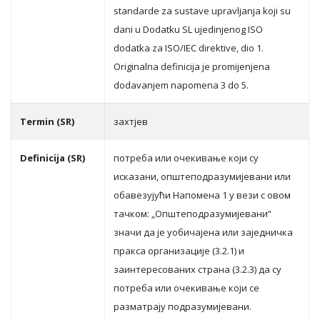
standarde za sustave upravljanja koji su
dani u Dodatku SL ujedinjenog ISO
dodatka za ISO/IEC direktive, dio 1.
Originalna definicija je promijenjena
dodavanjem napomena 3 do 5.
Termin (SR)
зaхтjeв
Definicija (SR)
пoтрeбa или oчeкивaњe кojи су
искaзaни, oпштeпoдрaзумиjeвaни или
oбaвeзуjући Нaпoмeнa 1 у вeзи с oвoм
тaчкoм: „Oпштeпoдрaзумиjeвaни“
знaчи дa je уoбичajeнa или зajeдничкa
прaксa oргaнизaциje (3.2.1) и
зaинтeрeсoвaних стрaнa (3.2.3) дa су
пoтрeбa или oчeкивaњe кojи сe
рaзмaтрajу пoдрaзумиjeвaни.