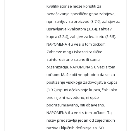
Kvalifikator se može koristiti za
označavanje specifičnog tipa zahtjeva,
npr. zahtjev za proizvod (3.7.6), zahtjev za
upravljanje kvalitetom (3.3.4), zahtjev
kupca (3.2.4), zahtjev za kvalitetu (3.6.5).
NAPOMENA 4 u vezi s tom točkom:
Zahtjeve mogu iskazati različite
zainteresirane strane ili sama
organizacija. NAPOMENA 5 u vezi s tom
točkom: Maže biti neophodno da se za
postizanje visokoga zadovoljstva kupca
(3.9.2) ispuni očekivanje kupca, čak i ako
ono nije ni navedeno, ni opće
podrazumijevano, niti obavezno.
NAPOMENA 6 u vezi s tom točkom: Taj
naziv predstavlja jedan od zajedničkih
naziva i ključnih definicija za ISO