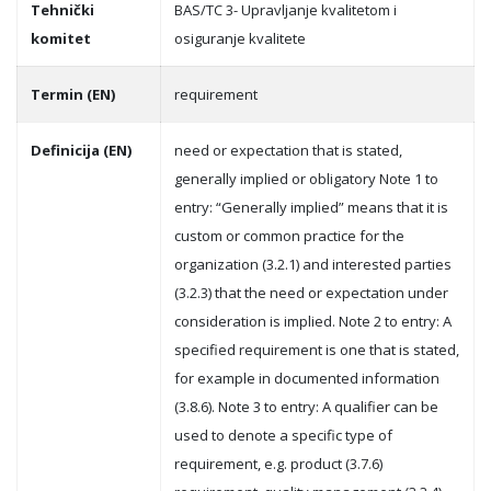
Tehnički
BAS/TC 3- Upravljanje kvalitetom i
komitet
osiguranje kvalitete
Termin (EN)
requirement
Definicija (EN)
need or expectation that is stated,
generally implied or obligatory Note 1 to
entry: “Generally implied” means that it is
custom or common practice for the
organization (3.2.1) and interested parties
(3.2.3) that the need or expectation under
consideration is implied. Note 2 to entry: A
specified requirement is one that is stated,
for example in documented information
(3.8.6). Note 3 to entry: A qualifier can be
used to denote a specific type of
requirement, e.g. product (3.7.6)