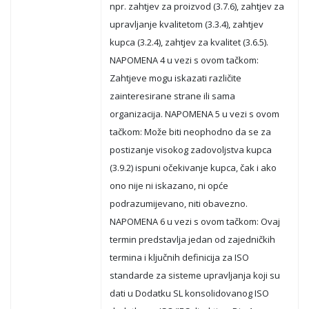
npr. zahtjev za proizvod (3.7.6), zahtjev za
upravljanje kvalitetom (3.3.4), zahtjev
kupca (3.2.4), zahtjev za kvalitet (3.6.5).
NAPOMENA 4 u vezi s ovom tačkom:
Zahtjeve mogu iskazati različite
zainteresirane strane ili sama
organizacija. NAPOMENA 5 u vezi s ovom
tačkom: Može biti neophodno da se za
postizanje visokog zadovoljstva kupca
(3.9.2) ispuni očekivanje kupca, čak i ako
ono nije ni iskazano, ni opće
podrazumijevano, niti obavezno.
NAPOMENA 6 u vezi s ovom tačkom: Ovaj
termin predstavlja jedan od zajedničkih
termina i ključnih definicija za ISO
standarde za sisteme upravljanja koji su
dati u Dodatku SL konsolidovanog ISO