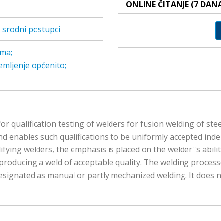
ONLINE ČITANJE (7 DAN
i srodni postupci
ima;
lemljenje općenito;
 qualification testing of welders for fusion welding of steels
 and enables such qualifications to be uniformly accepted ind
ying welders, the emphasis is placed on the welder''s abili
producing a weld of acceptable quality. The welding processe
esignated as manual or partly mechanized welding. It does 