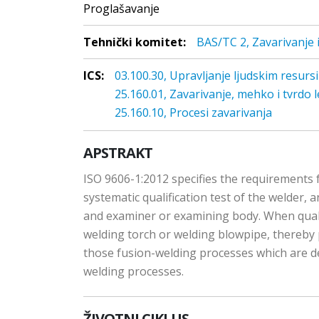
Proglašavanje
Tehnički komitet:
BAS/TC 2, Zavarivanje 
ICS:
03.100.30, Upravljanje ljudskim resurs
25.160.01, Zavarivanje, mehko i tvrdo 
25.160.10, Procesi zavarivanja
APSTRAKT
ISO 9606-1:2012 specifies the requirements for
systematic qualification test of the welder,
and examiner or examining body. When qualif
welding torch or welding blowpipe, thereby 
those fusion-welding processes which are d
welding processes.
ŽIVOTNI CIKLUS