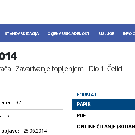
STANDARDIZACIJA
OCJENA USKLAĐENOSTI
USLUGE
INFO 
2014
ača - Zavarivanje topljenjem - Dio 1: Čelici
FORMAT
rana:
37
PAPIR
PDF
:
2.
ONLINE ČITANJE (30 DA
objave:
25.06.2014