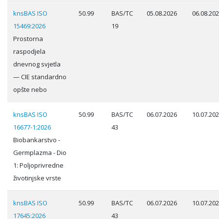
knsBAS ISO
50.99
BAS/TC
05.08.2026
06.08.20
15469:2026
19
Prostorna
raspodjela
dnevnog svjetla
— CIE standardno
opšte nebo
knsBAS ISO
50.99
BAS/TC
06.07.2026
10.07.20
16677-1:2026
43
Biobankarstvo -
Germplazma - Dio
1: Poljoprivredne
životinjske vrste
knsBAS ISO
50.99
BAS/TC
06.07.2026
10.07.20
17645:2026
43