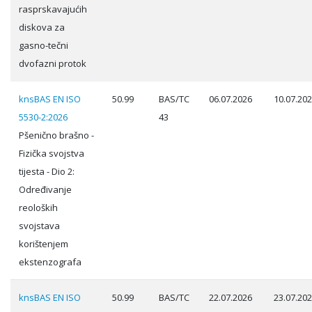
rasprskavajućih
diskova za
gasno-tečni
dvofazni protok
knsBAS EN ISO
50.99
BAS/TC
06.07.2026
10.07.20
5530-2:2026
43
Pšenično brašno -
Fizička svojstva
tijesta - Dio 2:
Određivanje
reoloških
svojstava
korištenjem
ekstenzografa
knsBAS EN ISO
50.99
BAS/TC
22.07.2026
23.07.20