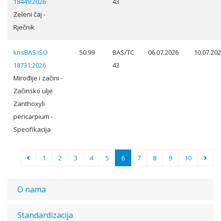
18449:2026
43
Zeleni čaj -
Rječnik
knsBAS ISO
50.99
BAS/TC
06.07.2026
10.07.20
18731:2026
43
Mirođije i začini -
Začinsko ulje
Zanthoxyli
pericarpium -
Specifikacija
1
2
3
4
5
6
7
8
9
10
O nama
Standardizacija