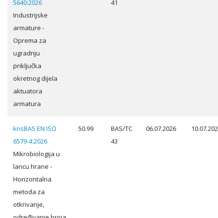
5640:2026
41
Industrijske
armature -
Oprema za
ugradnju
priključka
okretnog dijela
aktuatora
armatura
knsBAS EN ISO
50.99
BAS/TC
06.07.2026
10.07.20
6579-4:2026
43
Mikrobiologija u
lancu hrane -
Horizontalna
metoda za
otkrivanje,
određivanje broja