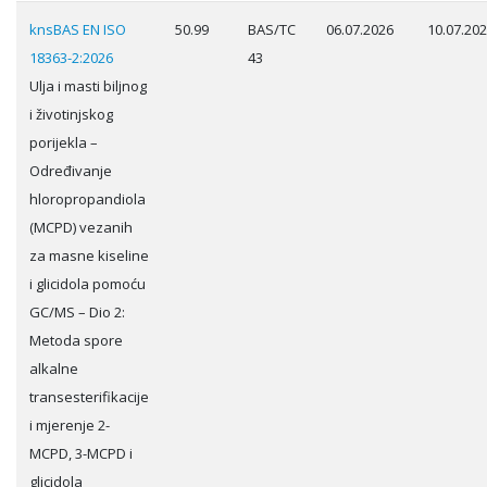
knsBAS EN ISO
50.99
BAS/TC
06.07.2026
10.07.20
18363-2:2026
43
Ulja i masti biljnog
i životinjskog
porijekla –
Određivanje
hloropropandiola
(MCPD) vezanih
za masne kiseline
i glicidola pomoću
GC/MS – Dio 2:
Metoda spore
alkalne
transesterifikacije
i mjerenje 2-
MCPD, 3-MCPD i
glicidola