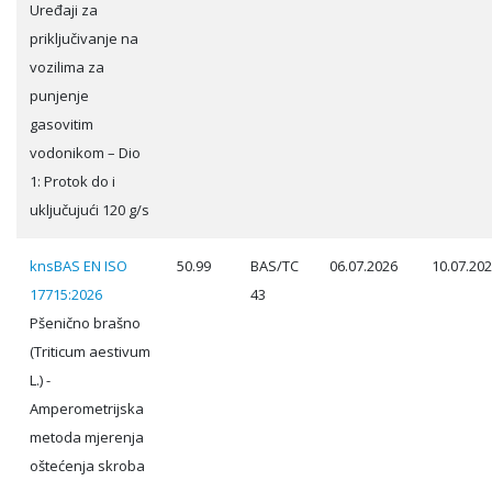
Uređaji za
priključivanje na
vozilima za
punjenje
gasovitim
vodonikom – Dio
1: Protok do i
uključujući 120 g/s
knsBAS EN ISO
50.99
BAS/TC
06.07.2026
10.07.20
17715:2026
43
Pšenično brašno
(Triticum aestivum
L.) -
Amperometrijska
metoda mjerenja
oštećenja skroba