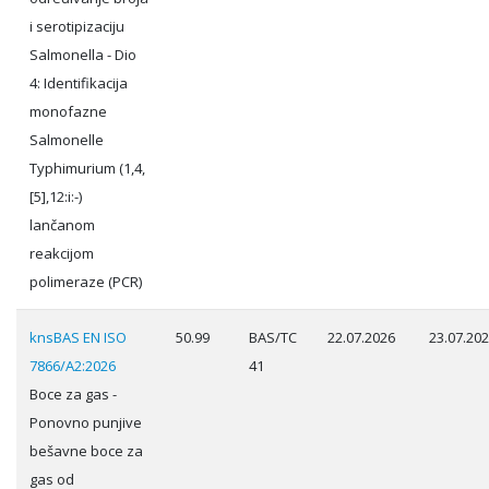
i serotipizaciju
Salmonella - Dio
4: Identifikacija
monofazne
Salmonelle
Typhimurium (1,4,
[5],12:i:-)
lančanom
reakcijom
polimeraze (PCR)
knsBAS EN ISO
50.99
BAS/TC
22.07.2026
23.07.20
7866/A2:2026
41
Boce za gas -
Ponovno punjive
bešavne boce za
gas od