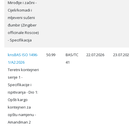
Mirođije i začini -
Cijeli/komadi i
mljeveni sušeni
đumbir (Zingiber
officinale Roscoe)
- Specifikacija
knsBAS ISO 1496-
50.99
BAS/TC
22.07.2026
23.07.20
1/A2:2026
41
Teretni kontejneri
serije 1 -
Specifikacije i
ispitivanja - Dio 1:
Opšti kargo
kontejneri za
opštu namjenu -
Amandman 2