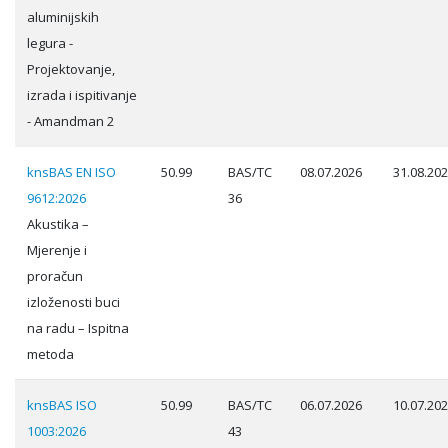
aluminijskih
legura -
Projektovanje,
izrada i ispitivanje
- Amandman 2
knsBAS EN ISO
50.99
BAS/TC
08.07.2026
31.08.20
9612:2026
36
Akustika –
Mjerenje i
proračun
izloženosti buci
na radu – Ispitna
metoda
knsBAS ISO
50.99
BAS/TC
06.07.2026
10.07.20
1003:2026
43