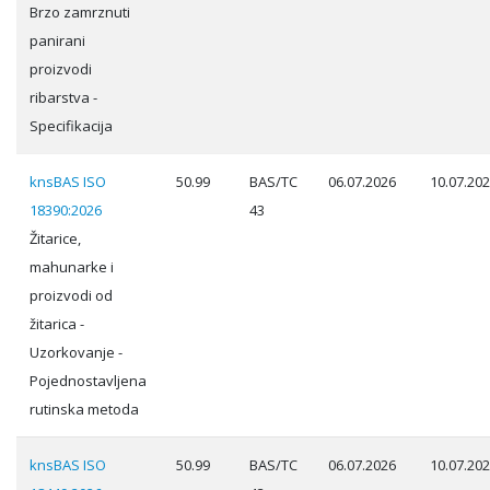
Brzo zamrznuti
panirani
proizvodi
ribarstva -
Specifikacija
knsBAS ISO
50.99
BAS/TC
06.07.2026
10.07.20
18390:2026
43
Žitarice,
mahunarke i
proizvodi od
žitarica -
Uzorkovanje -
Pojednostavljena
rutinska metoda
knsBAS ISO
50.99
BAS/TC
06.07.2026
10.07.20