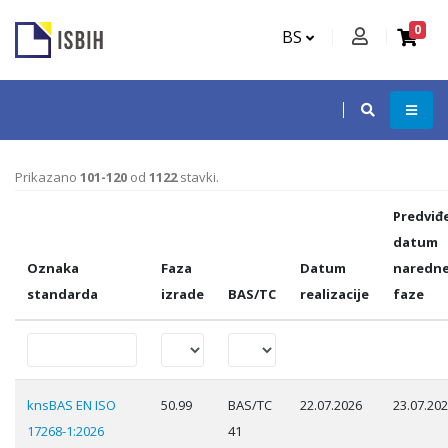
0
BS
Prikazano
101-120
od
1122
stavki.
Predviđ
datum
Oznaka
Faza
Datum
naredn
standarda
izrade
BAS/TC
realizacije
faze
knsBAS EN ISO
50.99
BAS/TC
22.07.2026
23.07.20
17268-1:2026
41