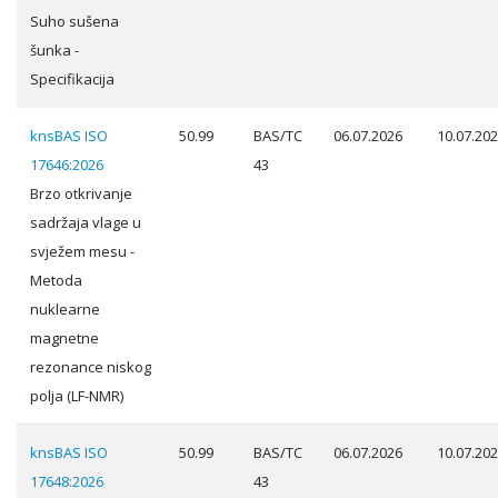
Suho sušena
šunka -
Specifikacija
knsBAS ISO
50.99
BAS/TC
06.07.2026
10.07.20
17646:2026
43
Brzo otkrivanje
sadržaja vlage u
svježem mesu -
Metoda
nuklearne
magnetne
rezonance niskog
polja (LF-NMR)
knsBAS ISO
50.99
BAS/TC
06.07.2026
10.07.20
17648:2026
43