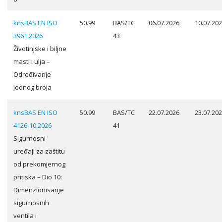
knsBAS EN ISO
50.99
BAS/TC
06.07.2026
10.07.20
3961:2026
43
Životinjske i biljne
masti i ulja –
Određivanje
jodnog broja
knsBAS EN ISO
50.99
BAS/TC
22.07.2026
23.07.20
4126-10:2026
41
Sigurnosni
uređaji za zaštitu
od prekomjernog
pritiska – Dio 10:
Dimenzionisanje
sigurnosnih
ventila i