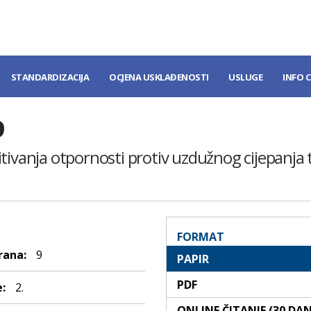
STANDARDIZACIJA
OCJENA USKLAĐENOSTI
USLUGE
INFO 
9
tivanja otpornosti protiv uzdužnog cijepanja 
FORMAT
rana:
9
PAPIR
PDF
:
2.
ONLINE ČITANJE (30 DA