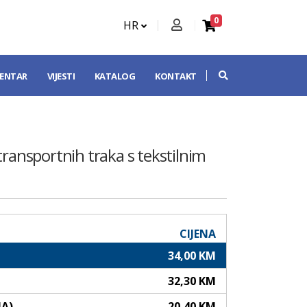
0
HR
CENTAR
VIJESTI
KATALOG
KONTAKT
transportnih traka s tekstilnim
CIJENA
34,00 KM
32,30 KM
NA)
20,40 KM