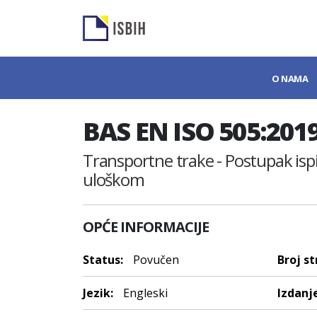
O NAMA
BAS EN ISO 505:201
Transportne trake - Postupak ispi
uloškom
OPĆE INFORMACIJE
Status:
Povučen
Broj st
Jezik:
Engleski
Izdanje