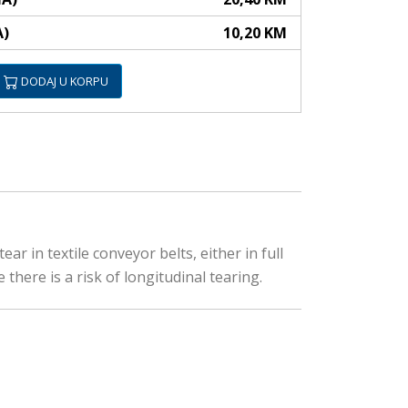
A)
10,20 KM
DODAJ U KORPU
r in textile conveyor belts, either in full
e there is a risk of longitudinal tearing.