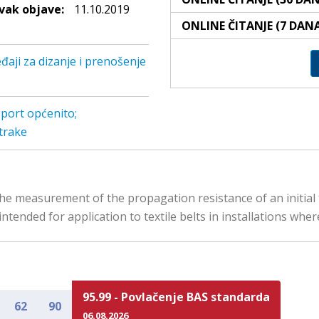
ak objave:
11.10.2019
ONLINE ČITANJE (7 DAN
đaji za dizanje i prenošenje
port općenito;
trake
he measurement of the propagation resistance of an initial tea
intended for application to textile belts in installations wher
95.99 - Povlačenje BAS standarda
62
90
06.08.2026