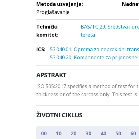
Metoda usvajanja:
Nadnev
Proglašavanje
Tehnički
BAS/TC 29, Sredstva i ure
komitet:
tereta
ICS:
53.040.01, Oprema za neprekidni trans
53.040.20, Komponente za prijenosne 
APSTRAKT
ISO 505:2017 specifies a method of test for t
thickness or of the carcass only. This test is 
ŽIVOTNI CIKLUS
00
10
20
30
40
50
60