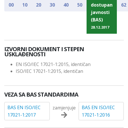
00
10
20
30
40
50
dostupan
62
javnosti
(BAS)
28.12.2017
IZVORNI DOKUMENT I STEPEN
USKLAĐENOSTI
EN ISO/IEC 17021-1:2015, identičan
ISO/IEC 17021-1:2015, identičan
VEZA SA BAS STANDARDIMA
BAS EN ISO/IEC
BAS EN ISO/IEC
zamjenjuje
17021-1:2017
17021-1:2016