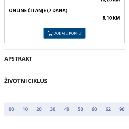
ONLINE ČITANJE (7 DANA)
8,10 KM
DODAJ U KORPU
APSTRAKT
ŽIVOTNI CIKLUS
00
10
20
30
40
50
60
62
90