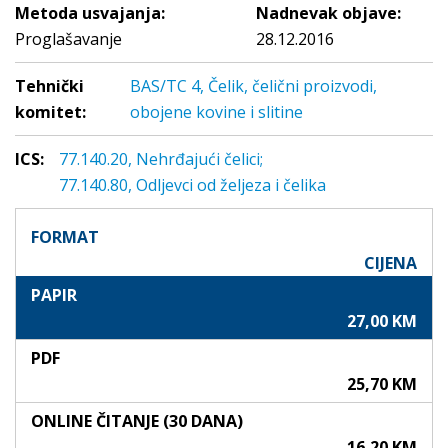
Metoda usvajanja:
Nadnevak objave:
Proglašavanje
28.12.2016
Tehnički
BAS/TC 4, Čelik, čelični proizvodi,
komitet:
obojene kovine i slitine
ICS:
77.140.20, Nehrđajući čelici;
77.140.80, Odljevci od željeza i čelika
FORMAT
CIJENA
PAPIR
27,00 KM
PDF
25,70 KM
ONLINE ČITANJE (30 DANA)
16,20 KM