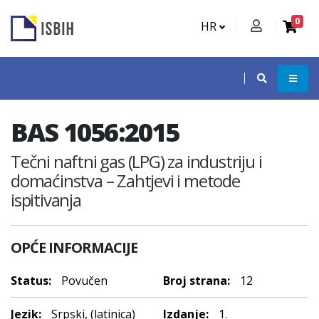
0
HR
BAS 1056:2015
Tečni naftni gas (LPG) za industriju i
domaćinstva – Zahtjevi i metode
ispitivanja
OPĆE INFORMACIJE
Status:
Povučen
Broj strana:
12
Jezik:
Srpski, (latinica)
Izdanje:
1.