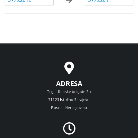
3779:2012
3779:2011
ADRESA
Trg Ilidžanske brigade 2b
71123 Istočno Sarajevo
Bosna i Hercegovina