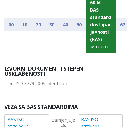
60.60 -
BAS
standard
00
10
20
30
40
50
dostupan
62
javnosti
(BAS)
28.12.2012
IZVORNI DOKUMENT I STEPEN
USKLAĐENOSTI
ISO 3779:2009, identičan
VEZA SA BAS STANDARDIMA
BAS ISO
BAS ISO
zamjenjuje