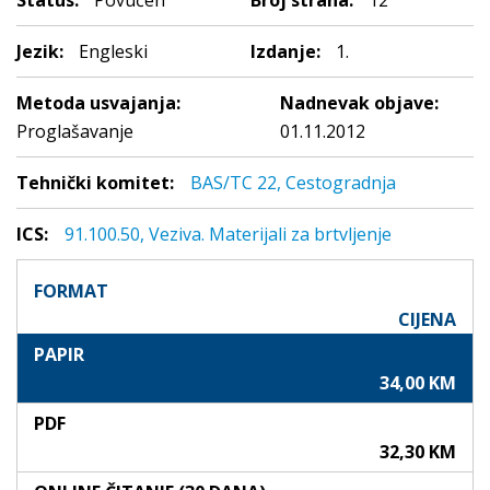
Status:
Povučen
Broj strana:
12
Jezik:
Engleski
Izdanje:
1.
Metoda usvajanja:
Nadnevak objave:
Proglašavanje
01.11.2012
Tehnički komitet:
BAS/TC 22, Cestogradnja
ICS:
91.100.50, Veziva. Materijali za brtvljenje
FORMAT
CIJENA
PAPIR
34,00 KM
PDF
32,30 KM