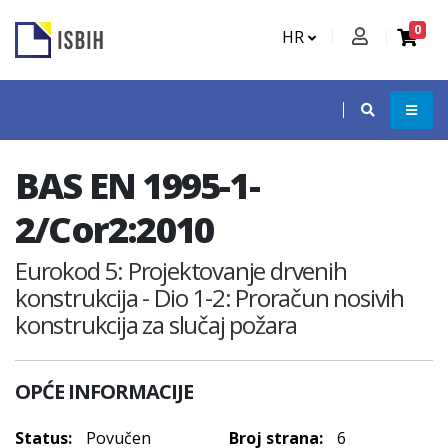
0
HR
BAS EN 1995-1-
2/Cor2:2010
Eurokod 5: Projektovanje drvenih
konstrukcija - Dio 1-2: Proračun nosivih
konstrukcija za slučaj požara
OPĆE INFORMACIJE
Status:
Povučen
Broj strana:
6