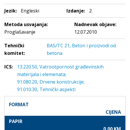
Jezik:
Engleski
Izdanje:
2.
Metoda usvajanja:
Nadnevak objave:
Proglašavanje
12.07.2010
Tehnički
BAS/TC 21, Beton i proizvodi od
komitet:
betona
ICS:
13.220.50, Vatrootpornost građevinskih
materijala i elemenata;
91.080.20, Drvene konstrukcije;
91.010.30, Tehnički aspekti
FORMAT
CIJENA
PAPIR
0,00 KM