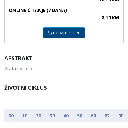
ONLINE ČITANJE (7 DANA)
8,10 KM
DODAJ U KORPU
APSTRAKT
Vrata i prozori
ŽIVOTNI CIKLUS
00
10
20
30
40
50
60
62
90