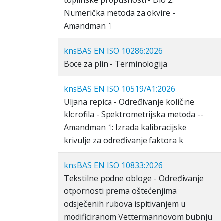
toplinske propusnosti - Dio 2:
Numerička metoda za okvire -
Amandman 1
knsBAS EN ISO 10286:2026
Boce za plin - Terminologija
knsBAS EN ISO 10519/A1:2026
Uljana repica - Određivanje količine
klorofila - Spektrometrijska metoda --
Amandman 1: Izrada kalibracijske
krivulje za određivanje faktora k
knsBAS EN ISO 10833:2026
Tekstilne podne obloge - Određivanje
otpornosti prema oštećenjima
odsječenih rubova ispitivanjem u
modificiranom Vettermannovom bubnju