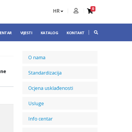
0
HR
CENTAR
VIJESTI
KATALOG
KONTAKT
O nama
dne
Standardizacija
Ocjena usklađenosti
Usluge
Info centar