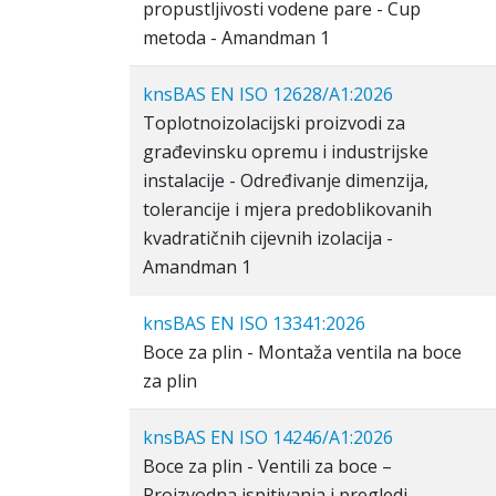
propustljivosti vodene pare - Cup
metoda - Amandman 1
knsBAS EN ISO 12628/A1:2026
Toplotnoizolacijski proizvodi za
građevinsku opremu i industrijske
instalacije - Određivanje dimenzija,
tolerancije i mjera predoblikovanih
kvadratičnih cijevnih izolacija -
Amandman 1
knsBAS EN ISO 13341:2026
Boce za plin - Montaža ventila na boce
za plin
knsBAS EN ISO 14246/A1:2026
Boce za plin - Ventili za boce –
Proizvodna ispitivanja i pregledi -