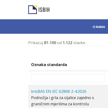
O NAMA
Prikazuj
81-100
od
1.122
stavke.
Oznaka standarda
knsBAS EN IEC 62868-2-4:2026
Podnožja i grla za sijalice zajedno s
graničnim mjerilima za kontrolu