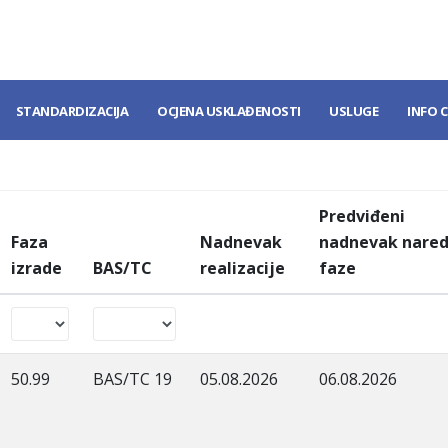
STANDARDIZACIJA
OCJENA USKLAĐENOSTI
USLUGE
INFO 
Predviđeni
Faza
Nadnevak
nadnevak nare
izrade
BAS/TC
realizacije
faze
50.99
BAS/TC 19
05.08.2026
06.08.2026