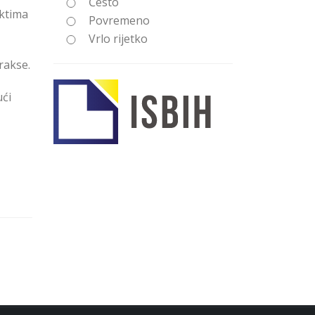
Često
ektima
Povremeno
Vrlo rijetko
rakse.
ući