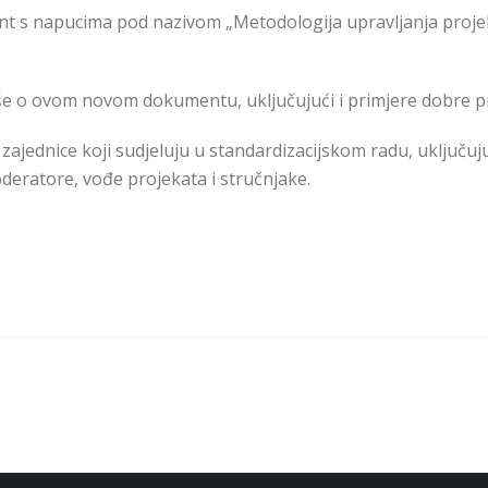
ment s napucima pod nazivom „Metodologija upravljanja proj
više o ovom novom dokumentu, uključujući i primjere dobre p
ajednice koji sudjeluju u standardizacijskom radu, uključuj
deratore, vođe projekata i stručnjake.