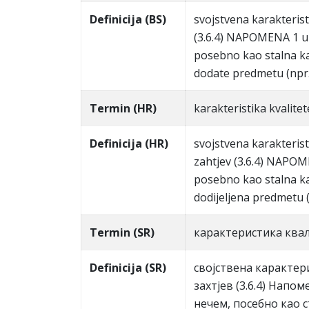
Definicija (BS)
svojstvena karakterist
(3.6.4) NAPOMENA 1 u 
posebno kao stalna ka
dodate predmetu (npr.
Termin (HR)
karakteristika kvalitet
Definicija (HR)
svojstvena karakterist
zahtjev (3.6.4) NAPOM
posebno kao stalna ka
dodijeljena predmetu (
Termin (SR)
кaрaктeристикa квa
Definicija (SR)
свojствeнa кaрaктeрис
зaхтjeв (3.6.4) Нaпo
нeчeм, пoсeбнo кao 