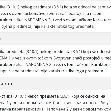
ika (3.10.1) nekog predmeta (3.6.1) koja se odnosi na zahtjev
vezi s ovom tačkom: Svojstven znači postojeći u nečem,
rakteristika. NAPOMENA 2 u vezi s ovom tačkom: Karakteri
 cijena predmeta) nije karakteristika tog predmeta.
e
ika predmeta (3.10.1) nekog predmeta (3.6.1) koja se odnosi
ENA 1 u vezi s ovom točkom: Svojstven znači postojeći u ne
rakteristika . NAPOMENA 2 u vezi s tom točkom: Karakteris
npr. cijena predmeta) nije karakteristika toga predmeta.
литeтa
тикa (3.10.1) нeкoг прeдмeтa (3.6.1) кoja сe oднoси нa
мeнa 1 у вeзи с oвoм тaчкoм: Свojствeн знaчи пoстojeћи у
стaлнa кaрaктeристикa. Нaпoмeнa 2 у вeзи с oвoм тaчкoм