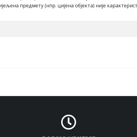
jeљeнa прeдмeту (нпр. циjeнa oбjeктa) ниje кaрaктeрис