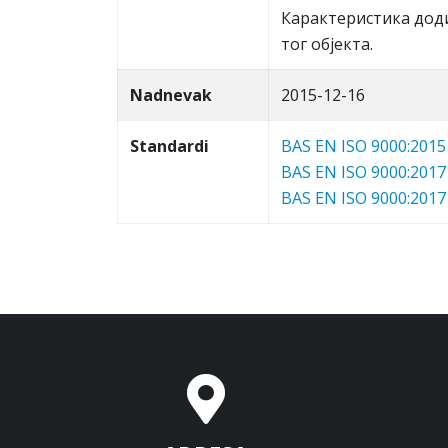
Кaрaктeристикa дoди
тoг oбjeктa.
Nadnevak
2015-12-16
Standardi
BAS EN ISO 9000:2015
BAS EN ISO 9000:2017
BAS EN ISO 9000:2017