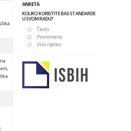
ANKETA
KOLIKO KORISTITE BAS STANDARDE
U SVOM RADU?
stika
Često
Povremeno
Vrlo rijetko
 na
čem,
tika
: