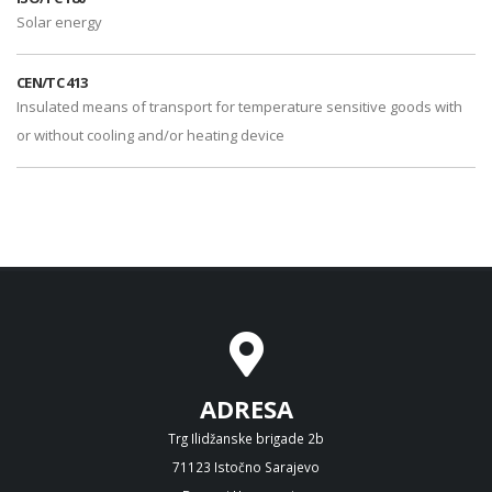
Solar energy
CEN/TC 413
Insulated means of transport for temperature sensitive goods with
or without cooling and/or heating device
ADRESA
Trg Ilidžanske brigade 2b
71123 Istočno Sarajevo