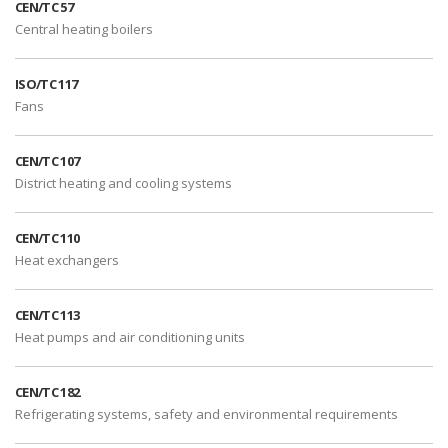
CEN/TC 57
Central heating boilers
ISO/TC 117
Fans
CEN/TC 107
District heating and cooling systems
CEN/TC 110
Heat exchangers
CEN/TC 113
Heat pumps and air conditioning units
CEN/TC 182
Refrigerating systems, safety and environmental requirements