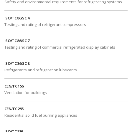
Safety and environmental requirements for refrigerating systems
ISO/TC 86/SC 4
Testing and rating of refrigerant compressors
ISO/TC 86/SC 7
Testing and rating of commercial refrigerated display cabinets
ISO/TC 86/SC 8
Refrigerants and refrigeration lubricants
CEN/TC 156
Ventilation for buildings
CEN/TC 295
Residential solid fuel burning appliances
ISO/TC 180