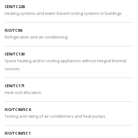
CEN/TC 228
Heating systems and water based cooling systems in buildings
ISO/TC 86
Refrigeration and air-conditioning
CEN/TC 130
Space heating and/or cooling appliances without integral thermal
sources
CEN/TC 171
Heat cost allocation
ISO/TC 86/SC 6
Testing and rating of air-conditioners and heat pumps
ISO/TC 86/SC 1