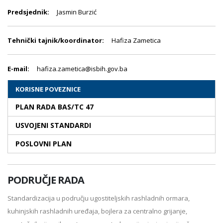
Predsjednik:
Jasmin Burzić
Tehnički tajnik/koordinator:
Hafiza Zametica
E-mail:
hafiza.zametica@isbih.gov.ba
KORISNE POVEZNICE
PLAN RADA BAS/TC 47
USVOJENI STANDARDI
POSLOVNI PLAN
PODRUČJE RADA
Standardizacija u području ugostiteljskih rashladnih ormara,
kuhinjskih rashladnih uređaja, bojlera za centralno grijanje,