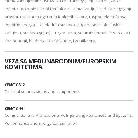
montažnih cijevnih sustava za centralno grijanje, izmjenjivača
toplote, toplotnih pumpi i jedinica za klimatizaciju, uređaja za grijanje
prostora unutar integriranih toplotnih izvora, raspodjele troškova
toplotne energije, rashladnih sustava i sigurnosnih i okolinskih
zahtjeva, sustava grijanja u zgradama, solarnih termalnih sustava i
komponenti, hlađenja i klimatizacije, i ventilatora.
VEZA SA MEĐUNARODNIM/EUROPSKIM
KOMITETIMA
CEN/TC 312
Thermal solar systems and components
CEN/TC 44
Commercial and Professional Refrigerating Appliances and Systems,
Performance and Energy Consumption