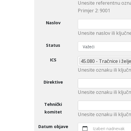
Unesite referentnu ozna
Primjer 2: 9001
Naslov
Unesite naslov ili ključn
Status
ICS
45.080 - Tračnice i že
Unesite oznaku ili ključn
Direktive
Unеsitе oznaku ili klјučn
Tehnički
komitet
Unesite оznaku ili ključ
Datum objave
Izaberi nadnevak