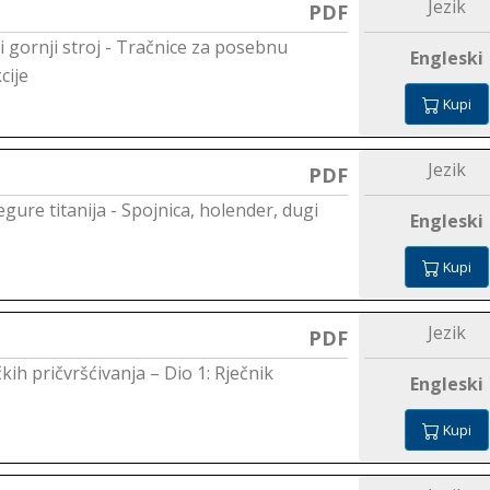
Jezik
PDF
ki gornji stroj - Tračnice za posebnu
Engleski
cije
Kupi
Jezik
PDF
egure titanija - Spojnica, holender, dugi
Engleski
Kupi
Jezik
PDF
kih pričvršćivanja – Dio 1: Rječnik
Engleski
Kupi