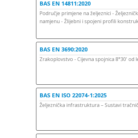
BAS EN 14811:2020
Područje primjene na željeznici - Željeznič
namjenu - Žlijebni i spojeni profili konstruk
BAS EN 3690:2020
Zrakoplovstvo - Cijevna spojnica 8°30' od l
BAS EN ISO 22074-1:2025
Željeznička infrastruktura – Sustavi tračnič