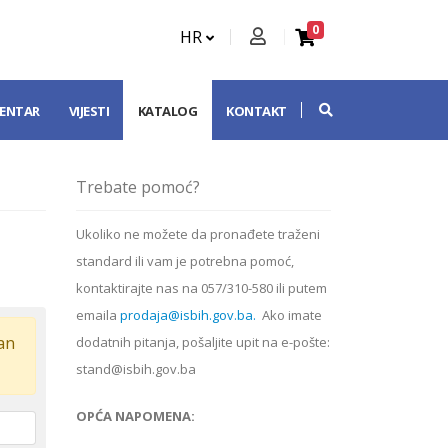
0
HR
CENTAR
VIJESTI
KATALOG
KONTAKT
Trebate pomoć?
Ukoliko ne možete da pronađete traženi
standard ili vam je potrebna pomoć,
kontaktirajte nas na 057/310-580 ili putem
emaila
prodaja@isbih.gov.ba.
Ako imate
dan
dodatnih pitanja, pošaljite upit na e-pošte:
stand@isbih.gov.ba
OPĆA NAPOMENA: