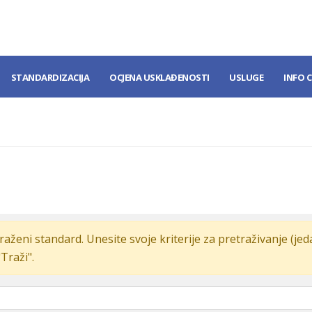
STANDARDIZACIJA
OCJENA USKLAĐENOSTI
USLUGE
INFO 
raženi standard. Unesite svoje kriterije za pretraživanje (je
"Traži".