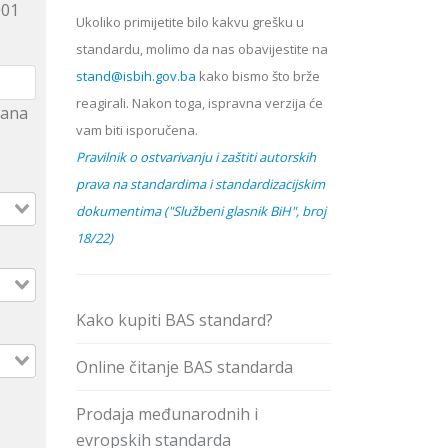
001
Ukoliko primijetite bilo kakvu grešku u
standardu, molimo da nas obavijestite na
stand@isbih.gov.ba
kako bismo što brže
reagirali. Nakon toga, ispravna verzija će
hrana
vam biti isporučena.
Pravilnik o ostvarivanju i zaštiti autorskih
prava na standardima i standardizacijskim
dokumentima ("Službeni glasnik BiH", broj
18/22)
Kako kupiti BAS standard?
Online čitanje BAS standarda
Prodaja međunarodnih i
evropskih standarda