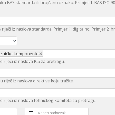
ku BAS standarda ili brojčanu oznaku. Primjer 1: BAS ISO 9
e riječi iz naslova standarda. Primjer 1: digitalno; Primjer 2: 
ljezničke komponente
e riječi iz naslova ICS za pretragu.
u rijеč iz nаslоvа dirеktivе kојu trаžitе.
ne riječi iz naslova tehničkog komiteta za pretragu.
Izaberi nadnevak