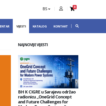
0
BS
CENTAR
VIJESTI
KATALOG
KONTAKT
NAJNOVIJE VIJESTI
BH K CIGRE u Sarajevu održao
radionicu „OneGrid Concept
and Future Challenges for