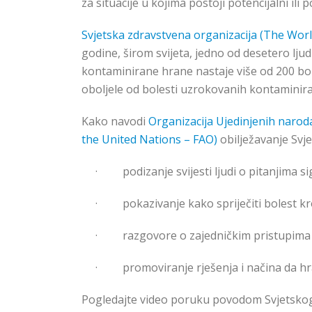
za situacije u kojima postoji potencijalni il
Svjetska zdravstvena organizacija (The Wor
godine, širom svijeta, jedno od desetero lj
kontaminirane hrane nastaje više od 200 bol
oboljele od bolesti uzrokovanih kontamin
Kako navodi
Organizacija Ujedinjenih narod
the United Nations – FAO)
obilježavanje Svj
·
podizanje svijesti ljudi o pitanjima 
·
pokazivanje kako spriječiti bolest k
·
razgovore o zajedničkim pristupima
·
promoviranje rješenja i načina da hr
Pogledajte video poruku povodom Svjetsko