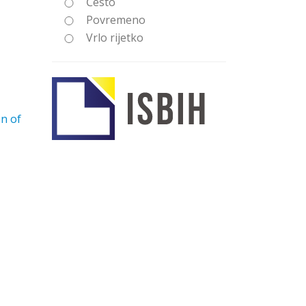
Često
Povremeno
Vrlo rijetko
on of