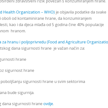
i potvrđeni zdravstveni rizik povezan s konzumiranjem hrane.
ld Health Organization – WHO)
je objavila podatke da svake
udi oboli od kontaminirane hrane, da konzumiranjem
esti, kao i da djeca mlađa od 5 godina čine 40% populacije
iranom hranom.
a za hranu i poljoprivredu (Food and Agriculture Organizati
etskog dana sigurnosti hrane je važan način za:
sigurnosti hrane
roz sigurnost hrane
 poboljšanju sigurnosti hrane u svim sektorima
ana bude sigurnija.
g dana sigurnosti hrane
ovdje
.