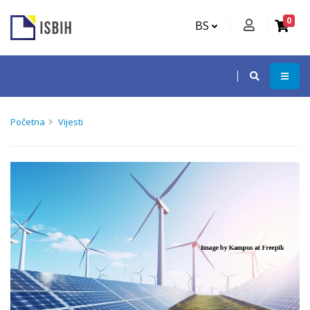
0
BS
Početna
Vijesti