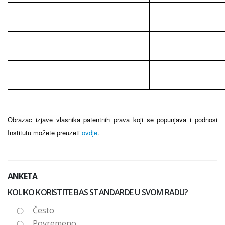
Оbrazac izjave vlasnika patentnih prava koji se popunjava i podnosi
Institutu možete preuzeti
ovdje
.
ANKETA
KOLIKO KORISTITE BAS STANDARDE U SVOM RADU?
Često
Povremeno