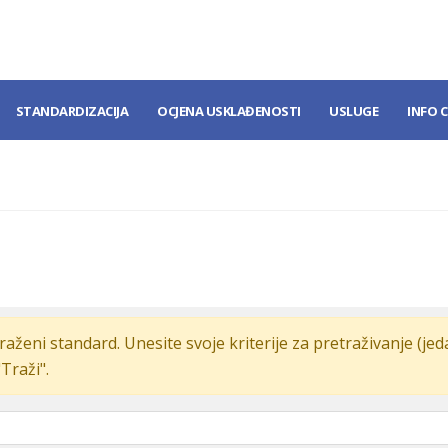
STANDARDIZACIJA
OCJENA USKLAĐENOSTI
USLUGE
INFO 
raženi standard. Unesite svoje kriterije za pretraživanje (je
"Traži".