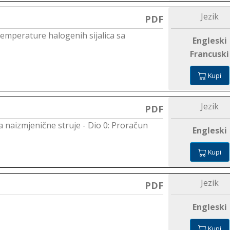
Jezik
PDF
emperature halogenih sijalica sa
Engleski
Francuski
Kupi
Jezik
PDF
 naizmjenične struje - Dio 0: Proračun
Engleski
Kupi
Jezik
PDF
Engleski
Kupi