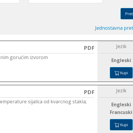
Pret
Jednostavna pre
Jezik
PDF
jednim gorućim izvorom
Engleski
Kupi
Jezik
PDF
mperature sijalica od kvarcnog stakla;
Engleski
Francuski
Kupi