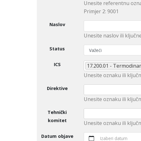
Unesite referentnu ozna
Primjer 2: 9001
Naslov
Unesite naslov ili ključn
Status
ICS
17.200.01 - Termodina
Unesite оznaku ili ključn
Direktive
Unеsitе oznaku ili klјučn
Tehnički
komitet
Unesite оznaku ili ključ
Datum objave
Izaberi datum