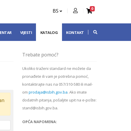
0
BS
CENTAR
VIJESTI
KATALOG
KONTAKT
Trebate pomoć?
Ukoliko
traženi standard
ne možete da
pronađete ili vam je potrebna pomoć,
kontaktirajte nas na 057/310-580 ili mail-
om
prodaja@isbih.gov.ba
. Ako imate
dan
dodatnih pitanja, pošaljite upit na e-pošte:
stand@isbih.gov.ba.
OPĆA NAPOMENA: