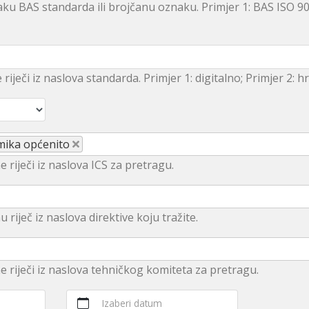
ku BAS standarda ili brojčanu oznaku. Primjer 1: BAS ISO 9
e riječi iz naslova standarda. Primjer 1: digitalno; Primjer 2: 
mika općenito
e riječi iz naslova ICS za pretragu.
u rijеč iz nаslоvа dirеktivе kојu trаžitе.
ne riječi iz naslova tehničkog komiteta za pretragu.
Izaberi datum