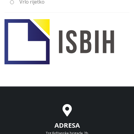
Vrlo rijetko
ADRESA
Trg Ilidžanske brigade 2b