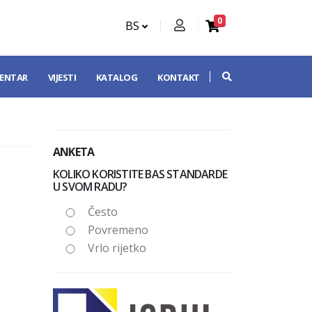
0
BS
CENTAR
VIJESTI
KATALOG
KONTAKT
ANKETA
KOLIKO KORISTITE BAS STANDARDE
U SVOM RADU?
Često
Povremeno
Vrlo rijetko