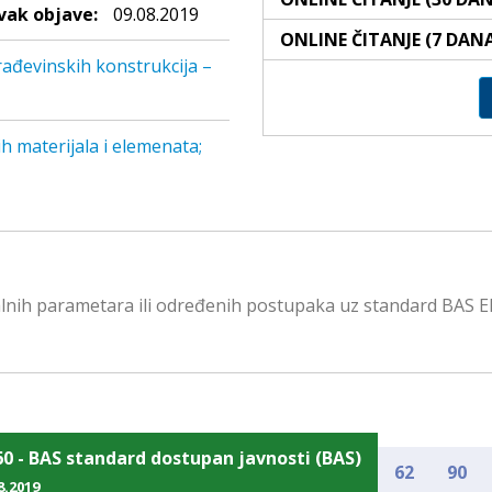
ak objave:
09.08.2019
ONLINE ČITANJE (7 DAN
rađevinskih konstrukcija –
h materijala i elemenata;
lnih parametara ili određenih postupaka uz standard BAS EN
60 - BAS standard dostupan javnosti (BAS)
62
90
8.2019