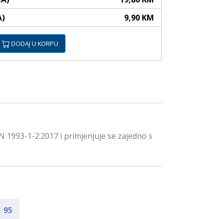
A)
9,90 KM
DODAJ U KORPU
 1993-1-2:2017 i primjenjuje se zajedno s
95