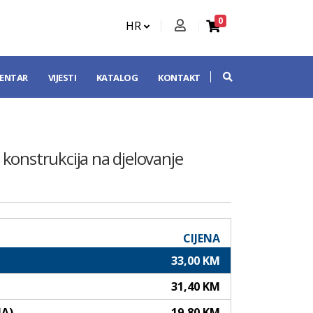
0
HR
CENTAR
VIJESTI
KATALOG
KONTAKT
n konstrukcija na djelovanje
CIJENA
33,00 KM
31,40 KM
NA)
19,80 KM