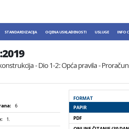
STANDARDIZACIJA
OCJENA USKLAĐENOSTI
USLUGE
INFO 
:2019
konstrukcija - Dio 1-2: Opća pravila - Proraču
FORMAT
rana:
6
PAPIR
PDF
:
1.
ONLINE ČITANJE (30 DA