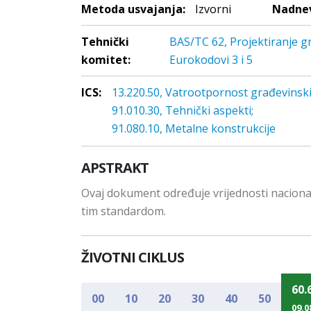
Metoda usvajanja:
Izvorni
Nadnev
Tehnički
BAS/TC 62, Projektiranje g
komitet:
Eurokodovi 3 i 5
ICS:
13.220.50, Vatrootpornost građevinski
91.010.30, Tehnički aspekti;
91.080.10, Metalne konstrukcije
APSTRAKT
Ovaj dokument određuje vrijednosti naciona
tim standardom.
ŽIVOTNI CIKLUS
60.
00
10
20
30
40
50
09.0