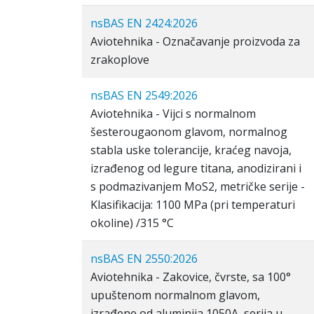
nsBAS EN 2424:2026
Aviotehnika - Označavanje proizvoda za
zrakoplove
nsBAS EN 2549:2026
Aviotehnika - Vijci s normalnom
šesterougaonom glavom, normalnog
stabla uske tolerancije, kraćeg navoja,
izrađenog od legure titana, anodizirani i
s podmazivanjem MoS2, metričke serije -
Klasifikacija: 1100 MPa (pri temperaturi
okoline) /315 °C
nsBAS EN 2550:2026
Aviotehnika - Zakovice, čvrste, sa 100°
upuštenom normalnom glavom,
izrađene od aluminija 1050A, serija u