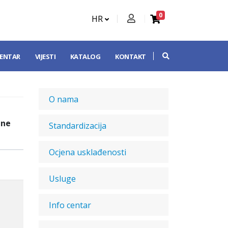
0
HR
CENTAR
VIJESTI
KATALOG
KONTAKT
O nama
dne
Standardizacija
Ocjena usklađenosti
Usluge
Info centar