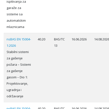
ispitivanja za
garaže za
sisteme sa
automatskim
mlaznicama
nsBAS EN 15004-
40.20
BAS/TC
16.06.2026
14.08.202
1:2026
13
Stabilni sistemi
za gašenje
požara – Sistemi
za gašenje
gasom – Dio 1:
Projektovanje,
ugradnja i
održavanje
nsBAS EN 15004-
40.20
BAS/TC
16.06.2026
14.08.202