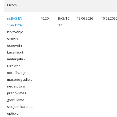
lukom
nsBAS EN
40.20
BAS/TC
12.06.2026
10.08.202
15991:2026
37
Ispitivanje
sirovih i
osnovnih
keramičkih
materijala -
Direktno
određivanje
masenog udjela
nečistoća u
prahovima i
granulama
silicijum-karbida
optičkom