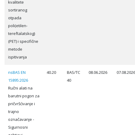
kvalitete
sortiranog
otpada
poli(etilen-
tereftalatskog)
(PET) i specifične
metode
ispitivanja
nsBAS EN
40.20
BAS/TC
08.06.2026
07.08.202
15895:2026
40
Ručni alati na
barutni pogon za
pričvršćivanje i
trajno
označavanje -
Sigurnosni