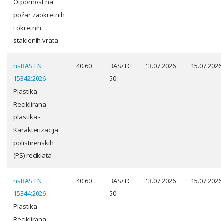
Otpornost na
požar zaokretnih
i okretnih
staklenih vrata
nsBAS EN
40.60
BAS/TC
13.07.2026
15.07.202
15342:2026
50
Plastika -
Reciklirana
plastika -
Karakterizacija
polistirenskih
(PS) reciklata
nsBAS EN
40.60
BAS/TC
13.07.2026
15.07.202
15344:2026
50
Plastika -
Reciklirana