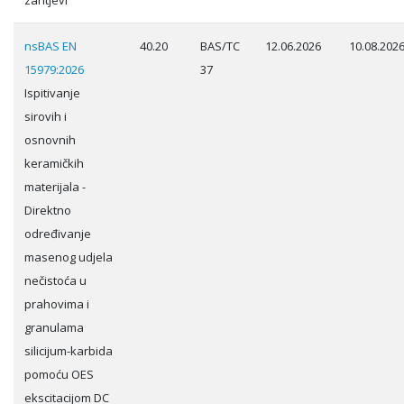
zahtjevi
nsBAS EN
40.20
BAS/TC
12.06.2026
10.08.202
15979:2026
37
Ispitivanje
sirovih i
osnovnih
keramičkih
materijala -
Direktno
određivanje
masenog udjela
nečistoća u
prahovima i
granulama
silicijum-karbida
pomoću OES
ekscitacijom DC