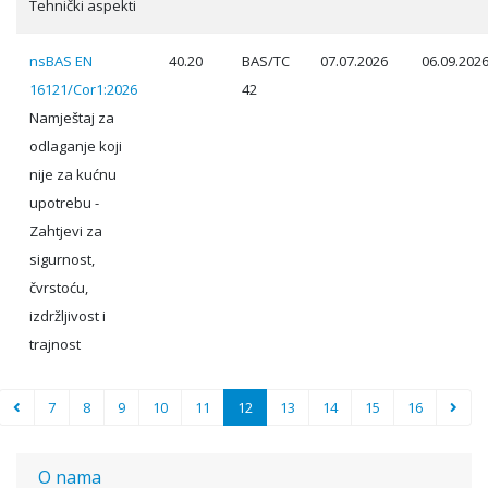
Tehnički aspekti
nsBAS EN
40.20
BAS/TC
07.07.2026
06.09.202
16121/Cor1:2026
42
Namještaj za
odlaganje koji
nije za kućnu
upotrebu -
Zahtjevi za
sigurnost,
čvrstoću,
izdržljivost i
trajnost
7
8
9
10
11
12
13
14
15
16
O nama