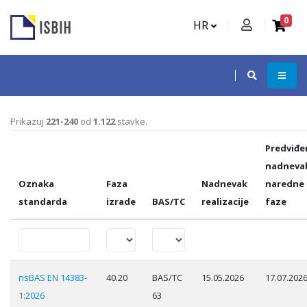
0
HR
Prikazuj
221-240
od
1.122
stavke.
Predviđe
nadneva
Oznaka
Faza
Nadnevak
naredne
standarda
izrade
BAS/TC
realizacije
faze
nsBAS EN 14383-
40.20
BAS/TC
15.05.2026
17.07.202
1:2026
63