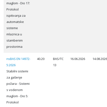
maglom - Dio 17:
Protokol
ispitivanja za
automatske
sisteme
mlaznica u
stambenim
prostorima
nsBAS EN 14972-
40.20
BAS/TC
16.06.2026
14.08.202
5:2026
13
Stabilni sistemi
za gašenje
požara - Sistemi
s vodenom
maglom - Dio 5:
Protokol