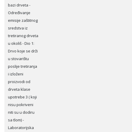
bazi drveta -
Određivanje
emisije zaštitnog
sredstva iz
tretiranog drveta
u okoliš - Dio 1:
Drvo koje se drži
u stovarištu
poslije tretiranja
i izloženi
proizvodi od
drveta klase
upotrebe 3 ( koji
nisu pokriveni
niti su u dodiru
sa tlom) -
Laboratorijska