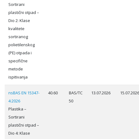
Sortirani
plastični otpad –
Dio 2: Klase
kvalitete
sortiranog
polietilenskog
(PE) otpada i
specifične
metode
ispitivanja
nsBAS EN 15347-
40.60
BAS/TC
13.07.2026
15.07.202
4:2026
50
Plastika –
Sortirani
plastični otpad –
Dio 4: Klase