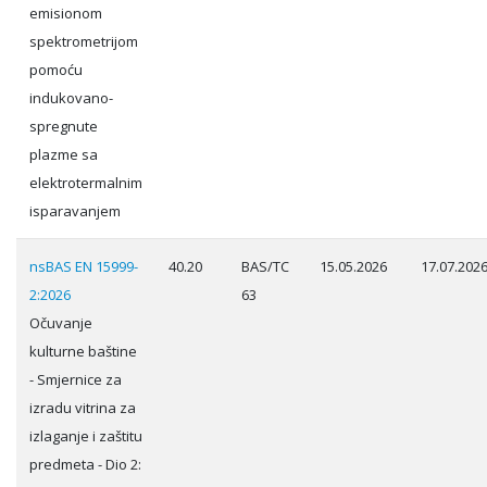
emisionom
spektrometrijom
pomoću
indukovano-
spregnute
plazme sa
elektrotermalnim
isparavanjem
nsBAS EN 15999-
40.20
BAS/TC
15.05.2026
17.07.202
2:2026
63
Očuvanje
kulturne baštine
- Smjernice za
izradu vitrina za
izlaganje i zaštitu
predmeta - Dio 2: