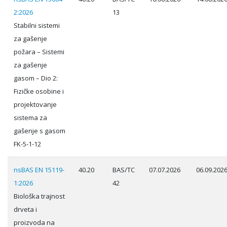
2:2026
13
Stabilni sistemi
za gašenje
požara – Sistemi
za gašenje
gasom – Dio 2:
Fizičke osobine i
projektovanje
sistema za
gašenje s gasom
FK-5-1-12
nsBAS EN 15119-
40.20
BAS/TC
07.07.2026
06.09.202
1:2026
42
Biološka trajnost
drveta i
proizvoda na