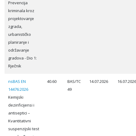
Prevencija
kriminala kroz
projektovanje
zgrada,
urbanističko
planiranje i
održavanje
gradova - Dio 1:
Rječnik
nsBAS EN
40.60
BAS/TC
14.07.2026
16.07.202
14476:2026
49
Kemijski
dezinficijensi i
antiseptici –
Kvantitativni
suspenzijski test