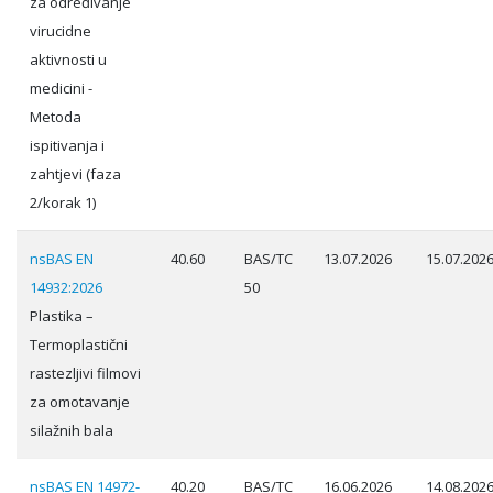
za određivanje
virucidne
aktivnosti u
medicini -
Metoda
ispitivanja i
zahtjevi (faza
2/korak 1)
nsBAS EN
40.60
BAS/TC
13.07.2026
15.07.202
14932:2026
50
Plastika –
Termoplastični
rastezljivi filmovi
za omotavanje
silažnih bala
nsBAS EN 14972-
40.20
BAS/TC
16.06.2026
14.08.202