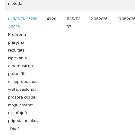
metoda
nsBAS EN 15269-
40.20
BAS/TC
12.06.2026
10.08.202
4:2026
37
Proširena
primjena
rezultata
ispitivanja
otpornosti na
požar i/ili
dimopropusnosti
vrata, zaslona i
prozora koji se
mogu otvarati,
uključujući
pripadajući okov
- Dio 4: