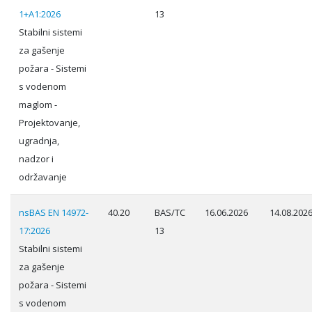
1+A1:2026
13
Stabilni sistemi
za gašenje
požara - Sistemi
s vodenom
maglom -
Projektovanje,
ugradnja,
nadzor i
održavanje
nsBAS EN 14972-
40.20
BAS/TC
16.06.2026
14.08.202
17:2026
13
Stabilni sistemi
za gašenje
požara - Sistemi
s vodenom