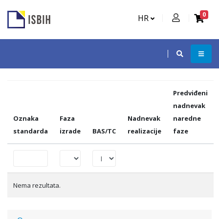
0
HR
Predviđeni
nadnevak
Oznaka
Faza
Nadnevak
naredne
standarda
izrade
BAS/TC
realizacije
faze
Nema rezultata.