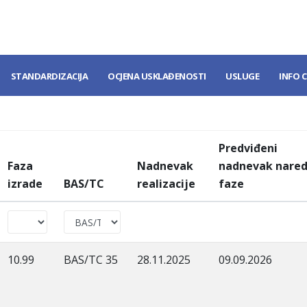
STANDARDIZACIJA
OCJENA USKLAĐENOSTI
USLUGE
INFO 
Predviđeni
Faza
Nadnevak
nadnevak nare
izrade
BAS/TC
realizacije
faze
10.99
BAS/TC 35
28.11.2025
09.09.2026