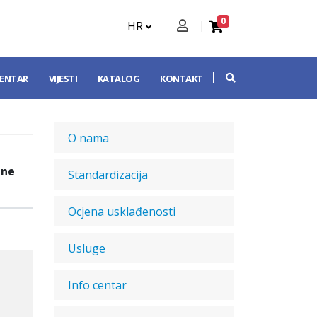
0
HR
CENTAR
VIJESTI
KATALOG
KONTAKT
O nama
dne
Standardizacija
Ocjena usklađenosti
Usluge
Info centar