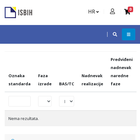
0
HR
Predviđeni
nadnevak
Oznaka
Faza
Nadnevak
naredne
standarda
izrade
BAS/TC
realizacije
faze
Nema rezultata.