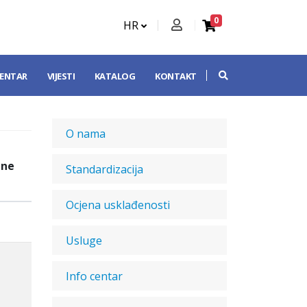
0
HR
CENTAR
VIJESTI
KATALOG
KONTAKT
O nama
dne
Standardizacija
Ocjena usklađenosti
Usluge
Info centar