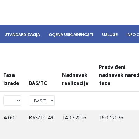
STANDARDIZACIJA
OCJENA USKLAĐENOSTI
USLUGE
INFO 
Predviđeni
Faza
Nadnevak
nadnevak nare
izrade
BAS/TC
realizacije
faze
40.60
BAS/TC 49
14.07.2026
16.07.2026