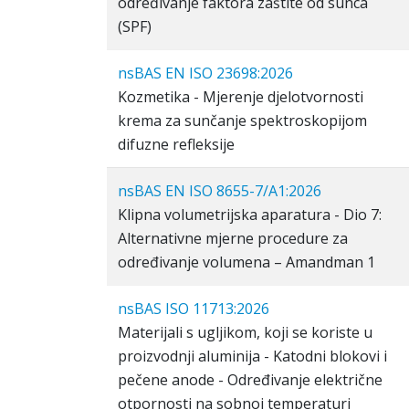
određivanje faktora zaštite od sunca
(SPF)
nsBAS EN ISO 23698:2026
Kozmetika - Mjerenje djelotvornosti
krema za sunčanje spektroskopijom
difuzne refleksije
nsBAS EN ISO 8655-7/A1:2026
Klipna volumetrijska aparatura - Dio 7:
Alternativne mjerne procedure za
određivanje volumena – Amandman 1
nsBAS ISO 11713:2026
Materijali s ugljikom, koji se koriste u
proizvodnji aluminija - Katodni blokovi i
pečene anode - Određivanje električne
otpornosti na sobnoj temperaturi