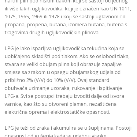
naftni plin pod niskim tlakom koji se sastoji od jednog
ili više lakih ugljikovodika, koji je označen kao UN 1011,
1075, 1965, 1969 ili 1978 i koji se sastoji uglavnom od
propana, propena, butana, izomera butana, butena s
tragovima drugih ugljikovodičkih plinova.
LPG je lako isparljiva ugljikovodička tekućina koja se
uobičajeno skladišti pod tlakom. Ako se oslobodi tlaka,
stvara se veliki obujam plina koji obrazuje zapaljive
smjese sa zrakom u opsegu obujamskog udjela od
približno 2% (V/V) do 10% (V/V). Ovaj standard
obuhvaća uzimanje uzoraka, rukovanje i ispitivanje
LPG-a. Svi se postupci trebaju izvoditi dalje od izvora
varnice, kao što su otvoreni plamen, nezaštićena
električna oprema i elektrostatičke opasnosti.
LPG je teži od zraka i akumulira se u šupljinama. Postoji
opasnost od gušenja kada se udahnu visoke