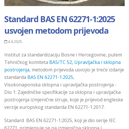
Standard BAS EN 62271-1:2025
usvojen metodom prijevoda
4.6.2025.
Institut za standardizaciju Bosne i Hercegovine, putem
Tehničkog komiteta
BAS/TC 52, Upravljačka i sklopna
postrojenja
,
metodom prijevoda usvojio je treće izdanje
standarda
BAS EN 62271-1:2025
,
Visokonaponska
sklopna
i upravljačka postrojenja -
Dio 1: Zajedničke specifikacije za sklopna i upravljačka
postrojenja izmjeničn
e
struj
e
,
koje je
prijevod engleske
verzije europskog standarda
EN 62271-1:2017.
Standard
BAS EN 62271-1:2025
,
koji je
dio serije IEC
62271, primjenjuje se na izmjenična sklopna i