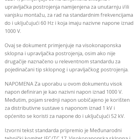
upravljačka postrojenja namijenjena za unutarnju i/ili
vanjsku montažu, za rad na standardnim frekvencijama
do i uključujući 60 Hz i koja imaju nazivne napone iznad
1000 V.
Ovaj se dokument primjenjuje na visokonaponska
sklopna i upravljačka postrojenja, osim ako nije
drugačije naznačeno u releventnom standardu za
pojedinačani tip sklopnog i upravljačkog postrojenja.
NAPOMENA Za uporabu u ovom dokumentu visok
napon definiran je kao nazivni napon iznad 1000 V.
Međutim, pojam srednji napon uobičajeno je korišten
za distributivne sustave s naponom iznad 1 kV i
općenito se koristi za napone do i uključujući 52 kV.
Izvorni tekst standarda priprеmiо је Međunarodni
tehnički komitet IEC/TC 17,
Visokonaponska sklopna i