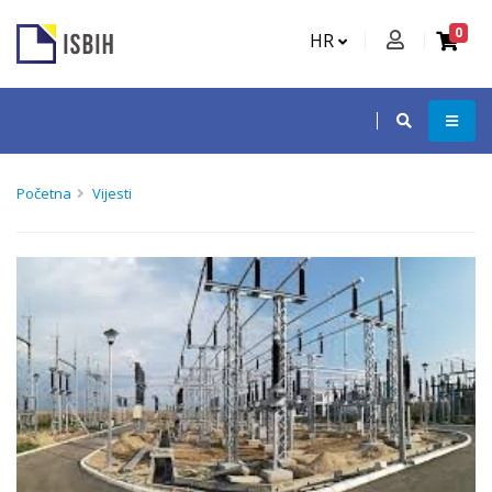
0
HR
Početna
Vijesti