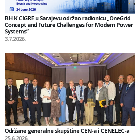
BH K CIGRE u Sarajevu održao radionicu „OneGrid
Concept and Future Challenges for Modern Power
Systems”
3.7.2026.
Održane generalne skupštine CEN-a i CENELEC-a
25.6.2026.