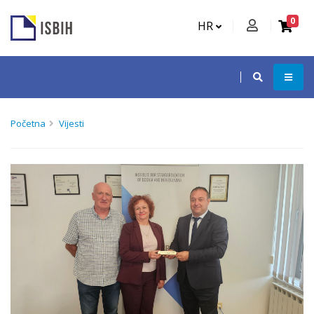
0
HR
Početna
Vijesti