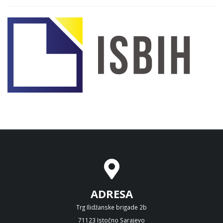
ADRESA
Trg Ilidžanske brigade 2b
71123 Istočno Sarajevo