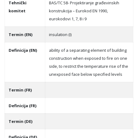
Tehnički
BAS/TC 58- Projektiranje građevinskih
komitet
konstrukcija – Eurokod EN 1990,
eurokodovi 1, 7, 8 i 9
Termin (EN)
insulation (I)
Definicija (EN)
ability of a separating element of building
construction when exposed to fire on one
side, to restrict the temperature rise of the
unexposed face below specified levels
Termin (FR)
Definicija (FR)
Termin (DE)
Definicija (DE)