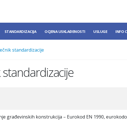
STANDARDIZACIJA
OCJENA USKLAĐENOSTI
USLUGE
INFO 
ečnik standardizacije
 standardizacije
nje građevinskih konstrukcija – Eurokod EN 1990, eurokodov