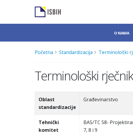
O NAMA
Početna
Standardizacija
Terminološki rj
Terminološki rječnik
Oblast
Građevinarstvo
standardizacije
Tehnički
BAS/TC 58- Projektira
komitet
7, 8 i 9