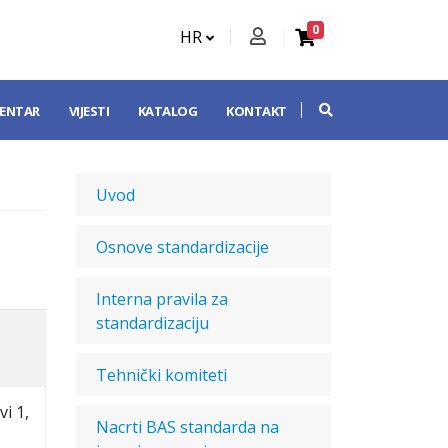
0
HR
CENTAR
VIJESTI
KATALOG
KONTAKT
Uvod
Osnove standardizacije
Interna pravila za
standardizaciju
Tehnički komiteti
i 1,
Nacrti BAS standarda na