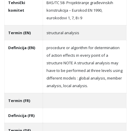
Tehnički
BAS/TC 58- Projektiranje građevinskih
komitet
konstrukcija – Eurokod EN 1990,
eurokodovi 1, 7, 8 i 9
Termin (EN)
structural analysis
Definicija (EN)
procedure or algorithm for determination
of action effects in every point of a
structure NOTE A structural analysis may
have to be performed at three levels using
different models : global analysis, member
analysis, local analysis.
Termin (FR)
Definicija (FR)
Termin (DE)