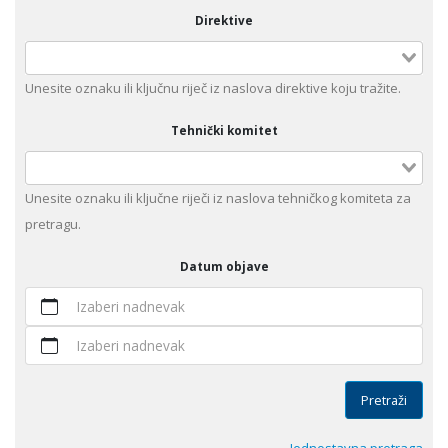
Direktive
Unеsitе oznaku ili klјučnu rijеč iz nаslоvа dirеktivе kојu trаžitе.
Tehnički komitet
Unesite оznaku ili ključne riječi iz naslova tehničkog komiteta za
pretragu.
Datum objave
Izaberi nadnevak
Izaberi nadnevak
Pretraži