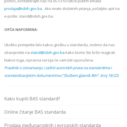
pomoć, kontaktirajte nas na 057/310-580 ili putem emaila
prodaja@isbih.gov.ba.
Ako imate dodatnih pitanja, pošaljite upit na
e-pošte: stand@isbih.gov.ba
OPĆA NAPOMENA:
Ukoliko primijetite bilo kakvu grešku u standardu, molimo da nas
obavijestite na
stand@isbih.gov.ba
kako bismo što brže reagirali.
Nakon toga, ispravna verzija će vam biti isporučena.
Pravilnik o ostvarivanju i zaštiti autorskih prava na standardima i
standardizacijskim dokumentima ("Službeni glasnik BiH", broj 18/22)
Kako kupiti BAS standard?
Online čitanje BAS standarda
Prodaja međunarodnih i evropskih standarda