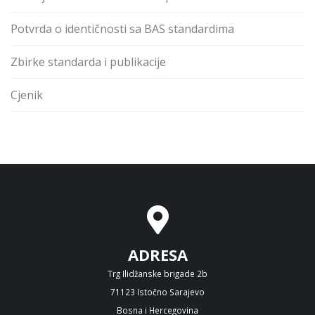
Potvrda o identičnosti sa BAS standardima
Zbirke standarda i publikacije
Cjenik
ADRESA
Trg Ilidžanske brigade 2b
71123 Istočno Sarajevo
Bosna i Hercegovina