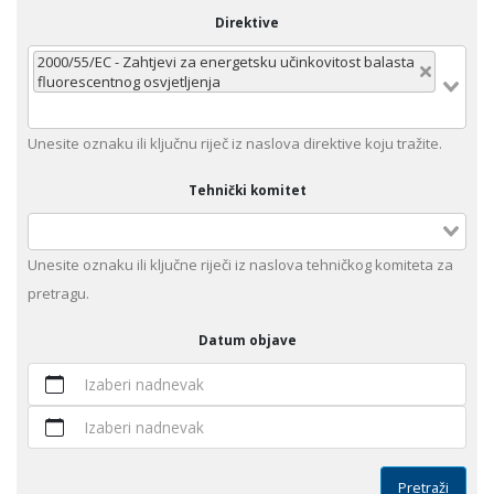
Direktive
2000/55/EC - Zahtjevi za energetsku učinkovitost balasta
fluorescentnog osvjetljenja
Unеsitе oznaku ili klјučnu rijеč iz nаslоvа dirеktivе kојu trаžitе.
Tehnički komitet
Unesite оznaku ili ključne riječi iz naslova tehničkog komiteta za
pretragu.
Datum objave
Izaberi nadnevak
Izaberi nadnevak
Pretraži