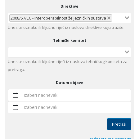
Direktive
2008/57/EC - Interoperabilnost željezničkih sustava
Unеsitе oznaku ili klјučnu rijеč iz nаslоvа dirеktivе kојu trаžitе.
Tehnički komitet
Unesite оznaku ili ključne riječi iz naslova tehničkog komiteta za
pretragu.
Datum objave
Izaberi nadnevak
Izaberi nadnevak
Pretraži