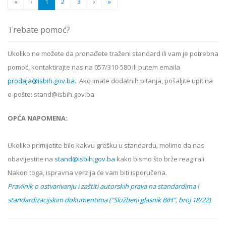
«
‹
1
2
3
›
»
Trebate pomoć?
Ukoliko ne možete da pronađete traženi standard ili vam je potrebna
pomoć, kontaktirajte nas na 057/310-580 ili putem emaila
prodaja@isbih.gov.ba.
Ako imate dodatnih pitanja, pošaljite upit na
e-pošte: stand@isbih.gov.ba
OPĆA NAPOMENA:
Ukoliko primijetite bilo kakvu grešku u standardu, molimo da nas
obavijestite na
stand@isbih.gov.ba
kako bismo što brže reagirali.
Nakon toga, ispravna verzija će vam biti isporučena.
Pravilnik o ostvarivanju i zaštiti autorskih prava na standardima i
standardizacijskim dokumentima ("Službeni glasnik BiH", broj 18/22)