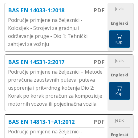
Jezik
BAS EN 14033-1:2018
PDF
Područje primjene na željeznici -
Engleski
Kolosijek - Strojevi za gradnju i
održavanje pruge - Dio 1: Tehnički
Kupi
zahtjevi za vožnju
Jezik
BAS EN 14531-2:2017
PDF
Područje primjene na željeznici – Metode
Engleski
proračuna zaustavnih puteva, puteva
usporenja i pritvrdnog kočenja Dio 2:
Kupi
Korak po korak proračun za kompozicije
motornih vozova ili pojedinačna vozila
Jezik
BAS EN 14813-1+A1:2012
PDF
Područje primjene na željeznici -
Engleski